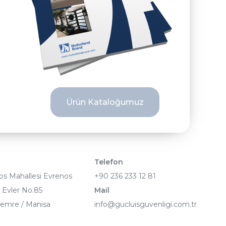
Ürün Kataloğumuz
Telefon
os Mahallesi Evrenos
+90 236 233 12 81
Evler No.85
Mail
emre / Manisa
info@gucluisguvenligi.com.tr