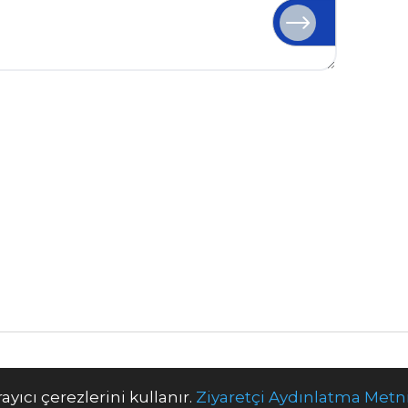
21 ©Tüm Hakları Saklıdır.
yıcı çerezlerini kullanır.
Ziyaretçi Aydınlatma Metn