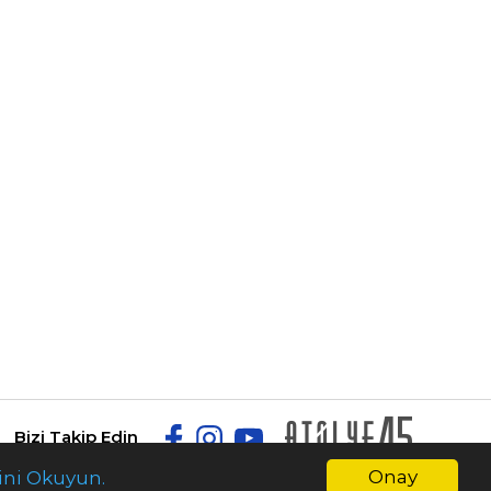
Bizi Takip Edin
Onay
ini Okuyun.