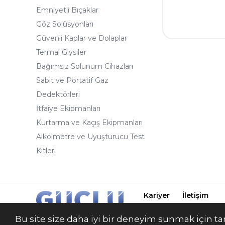
Emniyetli Bıçaklar
Göz Solüsyonları
Güvenli Kaplar ve Dolaplar
Termal Giysiler
Bağımsız Solunum Cihazları
Sabit ve Portatif Gaz
Dedektörleri
İtfaiye Ekipmanları
Kurtarma ve Kaçış Ekipmanları
Alkolmetre ve Uyuşturucu Test
Kitleri
Kariyer
İletişim
Güçlü İş Güvenliği 20
Bu site size daha iyi bir deneyim sunmak için tara