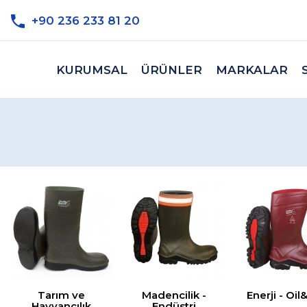
+90 236 233 81 20
KURUMSAL
ÜRÜNLER
MARKALAR
Tarım ve
Madencilik -
Enerji - Oi
Hayvancılık
Endüstri