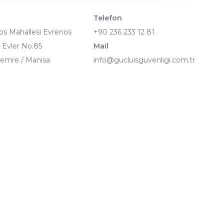
Telefon
os Mahallesi Evrenos
+90 236 233 12 81
Evler No.85
Mail
emre / Manisa
info@gucluisguvenligi.com.tr